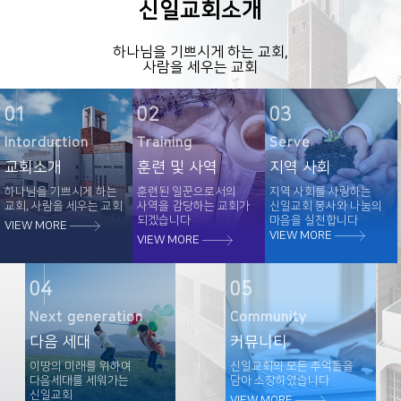
신일교회소개
하나님을 기쁘시게 하는 교회,
사람을 세우는 교회
01
02
03
Intorduction
Training
Serve
교회소개
훈련 및 사역
지역 사회
하나님을 기쁘시게 하는
훈련된 일꾼으로서의
지역 사회를 사랑하는
교회, 사람을 세우는 교회
사역을 감당하는 교회가
신일교회 봉사와 나눔의
되겠습니다
마음을 실천합니다
VIEW MORE
VIEW MORE
VIEW MORE
04
05
Next generation
Community
다음 세대
커뮤니티
이땅의 미래를 위하여
신일교회의 모든 추억들을
다음세대를 세워가는
담아 소장하였습니다
신일교회
VIEW MORE