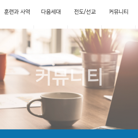
훈련과 사역
다음세대
전도/선교
커뮤니티
양육
영아부
지역전도
열린마당
훈련
유치부
국내선교
사진 갤러리
목장
유년부
해외선교
주보
새가족
초등부
찬양콘티
커뮤니티
청소년부
세미나
청년국
세이레특별새벽
부흥회