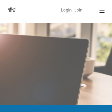
행정
Login
|
Join
양육훈련 신청
태신자 작정
학습입교(유아)
세례 신청
중보기도 요청
문의 하기
교인증명서 신청