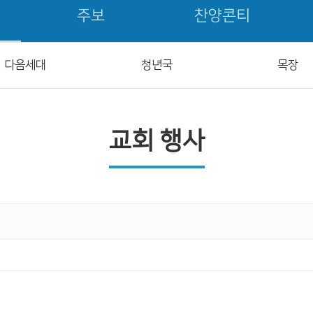
주보
찬양콘티
다음세대
청년국
목장
교회 행사