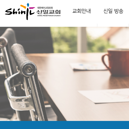
교회안내
신일 방송
인사말
담임 목사 설교
교회소개
부교역자 설교
교회역사
다음 세대 영상
예배안내
온가정예배
섬기는 이들
찬양
시설 안내
특별 영상
강의