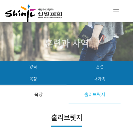
훈련과 사역
양육
훈련
목장
새가족
목장
홀리브릿지
홀리브릿지