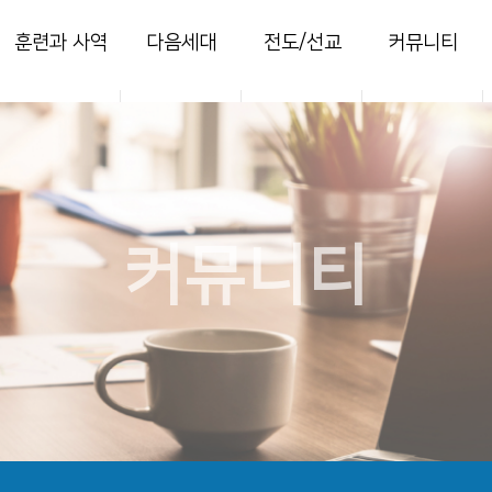
훈련과 사역
다음세대
전도/선교
커뮤니티
양육
영아부
지역전도
열린마당
훈련
유치부
국내선교
사진 갤러리
목장
유년부
해외선교
주보
새가족
초등부
찬양콘티
커뮤니티
청소년부
세미나
청년국
세이레특별새벽
부흥회