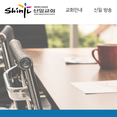
교회안내
신일 방송
인사말
담임 목사 설교
교회소개
부교역자 설교
교회역사
다음 세대 영상
예배안내
온가정예배
섬기는 이들
찬양
시설 안내
특별 영상
강의