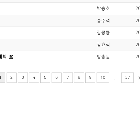
박승호
2
송주석
2
김몽룡
2
김효식
2
계획
방송실
2
1
2
3
4
5
6
7
8
9
10
37
...