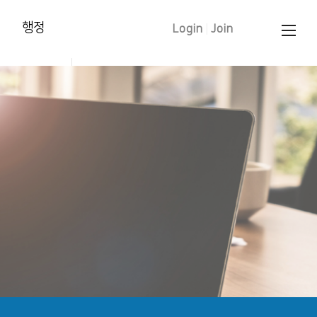
행정
Login
|
Join
양육훈련 신청
태신자 작정
학습입교(유아)
세례 신청
중보기도 요청
문의 하기
교인증명서 신청