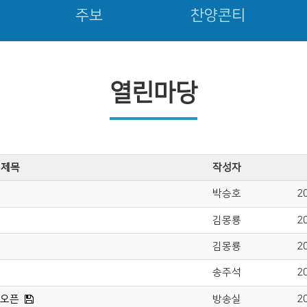
주보
찬양콘티
열린마당
제목
작성자
박승호
2
김몽룡
2
김몽룡
2
송주석
2
 오픈
방송실
2