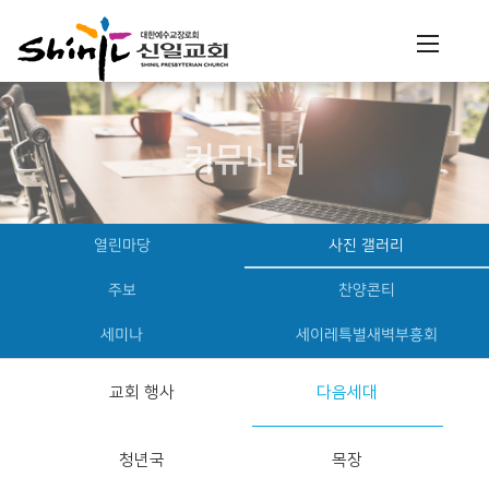
커뮤니티
열린마당
사진 갤러리
주보
찬양콘티
세미나
세이레특별새벽부흥회
교회 행사
다음세대
청년국
목장