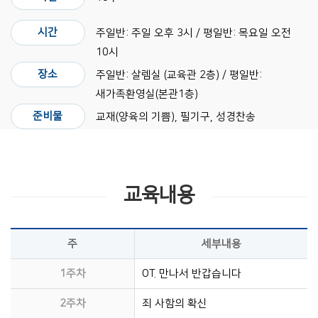
시간
주일반: 주일 오후 3시 / 평일반: 목요일 오전
10시
장소
주일반: 살렘실 (교육관 2층) / 평일반:
새가족환영실(본관1층)
준비물
교재(양육의 기쁨), 필기구, 성경찬송
교육내용
주
세부내용
1주차
OT. 만나서 반갑습니다
2주차
죄 사함의 확신