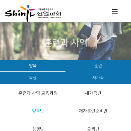
훈련과 사역
양육
훈련
목장
새가족
훈련과 사역 교육과정
새가족반
양육반
제자훈련준비반
성경방
교리반