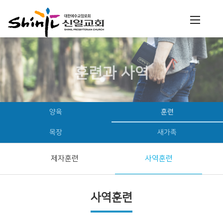
훈련과 사역
양육
훈련
목장
새가족
제자훈련
사역훈련
사역훈련