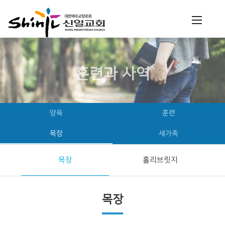
훈련과 사역
양육
훈련
목장
새가족
목장
홀리브릿지
목장