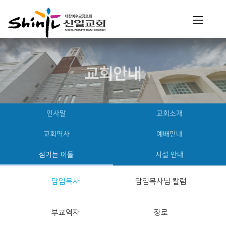
교회안내
인사말
교회소개
교회역사
예배안내
섬기는 이들
시설 안내
담임목사
담임목사님 칼럼
부교역자
장로