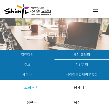
커뮤니티
열린마당
사진 갤러리
주보
찬양콘티
세미나
세이레특별새벽부흥회
교회 행사
다음세대
청년국
목장